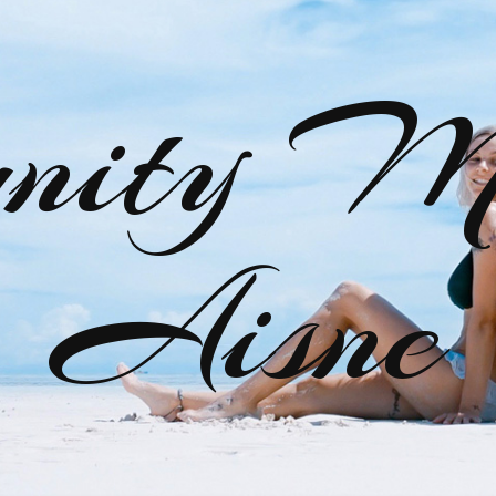
nity M
Aisne