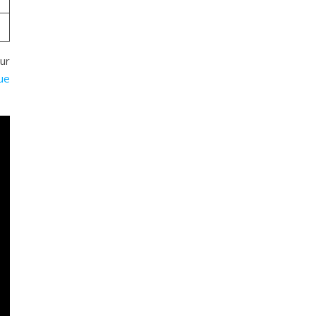
ur
que