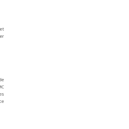
et
er
de
NMC
es
nce