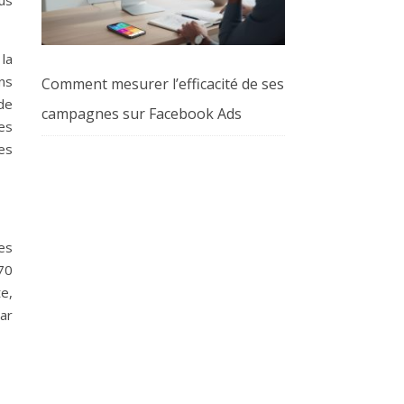
lus
 la
ns
Comment mesurer l’efficacité de ses
de
campagnes sur Facebook Ads
es
les
tes
70
e,
ar