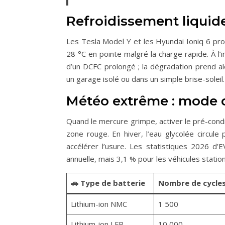
Refroidissement liquide 
Les Tesla Model Y et les Hyundai Ioniq 6 prof
28 °C en pointe malgré la charge rapide. À l’in
d’un DCFC prolongé ; la dégradation prend alo
un garage isolé ou dans un simple brise-soleil.
Météo extrême : mode 
Quand le mercure grimpe, activer le pré-cond
zone rouge. En hiver, l’eau glycolée circule 
accélérer l’usure. Les statistiques 2026 
annuelle, mais 3,1 % pour les véhicules stati
🚗 Type de batterie
Nombre de cycle
Lithium-ion NMC
1 500
Lithium-ion LFP
10 000