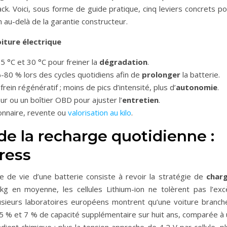
ck. Voici, sous forme de guide pratique, cinq leviers concrets p
en au-delà de la garantie constructeur.
oiture électrique
5 °C et 30 °C pour freiner la
dégradation
.
-80 % lors des cycles quotidiens afin de
prolonger
la batterie.
ein régénératif ; moins de pics d’intensité, plus d’
autonomie
.
eur ou un boîtier OBD pour ajuster l’
entretien
.
ionnaire, revente ou
valorisation au kilo
.
 de la recharge quotidienne :
tress
e de vie d’une batterie consiste à revoir la stratégie de
char
 en moyenne, les cellules Lithium-ion ne tolèrent pas l’exc
usieurs laboratoires européens montrent qu’une voiture branch
 % et 7 % de capacité supplémentaire sur huit ans, comparée à 