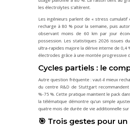
usage plafonné à 80 %. La raison tient au gra
les électrolytes s’altèrent.
Les ingénieurs parlent de « stress cumulatif »
recharge à 80 % pour la semaine, puis autori
observant moins de 60 km par jour écono
possession. Les statistiques 2026 issues d
ultra-rapides majore la dérive interne de 0,4 
électrodes grâce à une montée progressive de
Cycles partiels : le com
Autre question fréquente : vaut-il mieux rech
du centre R&D de Stuttgart recommandent d
%-75 %. Cette pratique maintient le pack dans
la télématique démontre qu’un simple ajuste
quatre mois de durée de vie additionnelle sur 
🎯 Trois gestes pour u