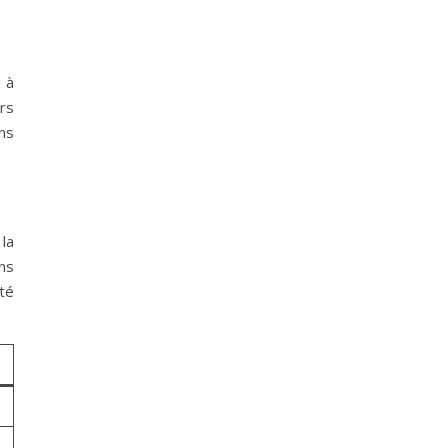
u à
ors
ans
la
ns
té