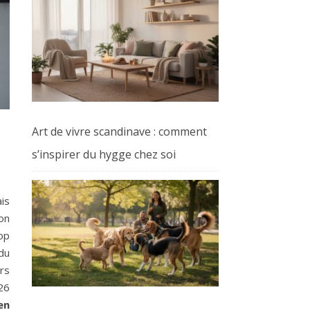
Art de vivre scandinave : comment
s’inspirer du hygge chez soi
is
ion
op
du
rs
26
en