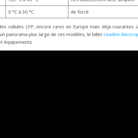
0 °C à 30 °C
Air forcé
es cellules LFP, encore rares en Europe mais déjà courantes s
 un panorama plus large de ces modèles, le billet
citadine électri
et équipements.