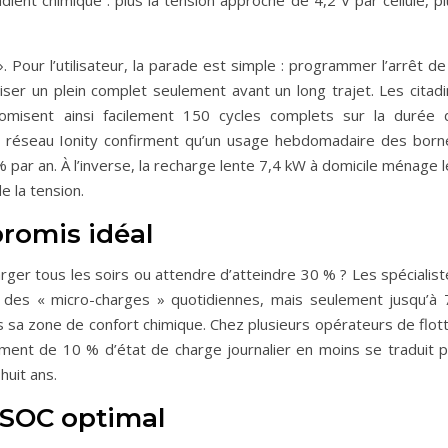
dient chimique : plus la tension approche de 4,2 V par cellule, p
. Pour l’utilisateur, la parade est simple : programmer l’arrêt de
ser un plein complet seulement avant un long trajet. Les citadi
misent ainsi facilement 150 cycles complets sur la durée 
u réseau Ionity confirment qu’un usage hebdomadaire des born
% par an. À l’inverse, la recharge lente 7,4 kW à domicile ménage 
 la tension.
promis idéal
arger tous les soirs ou attendre d’atteindre 30 % ? Les spécialis
es « micro-charges » quotidiennes, mais seulement jusqu’à 
 sa zone de confort chimique. Chez plusieurs opérateurs de flott
ment de 10 % d’état de charge journalier en moins se traduit p
huit ans.
n SOC optimal