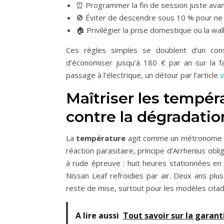
⏰ Programmer la fin de session juste avant
🚫 Éviter de descendre sous 10 % pour ne p
🏠 Privilégier la prise domestique ou la w
Ces règles simples se doublent d’un conse
d’économiser jusqu’à 180 € par an sur la fa
passage à l’électrique, un détour par l’article
v
Maîtriser les tempér
contre la dégradatio
La
température
agit comme un métronome sur
réaction parasitaire, principe d’Arrhenius obl
à rude épreuve : huit heures stationnées en 
Nissan Leaf refroidies par air. Deux ans plus
reste de mise, surtout pour les modèles citadi
A lire aussi
Tout savoir sur la garan