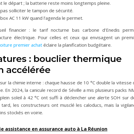
 le départ ; la batterie reste moins longtemps pleine.
as solliciter le tampon de sécurité.
allbox AC 11 kW quand l’agenda le permet.
il financier : le tarif nocturne bas carbone d’Enedis perm
cture électrique. Pour celles et ceux qui envisagent un premi
oiture premier achat
éclaire la planification budgétaire.
atures : bouclier thermique
n accélérée
 la chimie interne : chaque hausse de 10 °C double la vitesse 
ige. En 2024, la canicule record de Séville a mis plusieurs packs 
plein soleil à 42 °C ont suffi à déclencher une alerte SOH sur d
 tard, les constructeurs ont musclé les caloducs, mais la vigila
ns stockés en voirie.
tie assistance en assurance auto à La Réunion