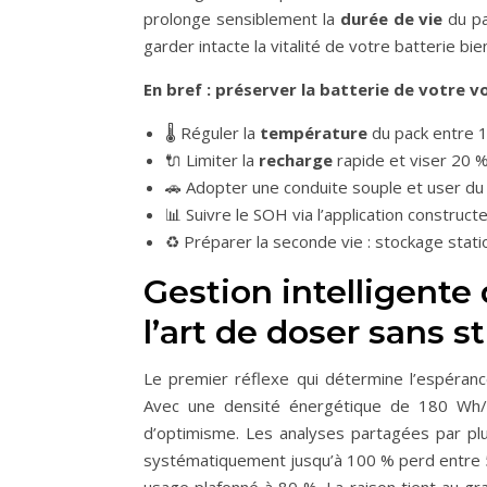
prolonge sensiblement la
durée de vie
du pa
garder intacte la vitalité de votre batterie bi
En bref : préserver la batterie de votre v
🌡️ Réguler la
température
du pack entre 1
🔌 Limiter la
recharge
rapide et viser 20 %
🚗 Adopter une conduite souple et user du fr
📊 Suivre le SOH via l’application construct
♻️ Préparer la seconde vie : stockage stat
Gestion intelligente
l’art de doser sans s
Le premier réflexe qui détermine l’espéranc
Avec une densité énergétique de 180 Wh/kg
d’optimisme. Les analyses partagées par pl
systématiquement jusqu’à 100 % perd entre 5