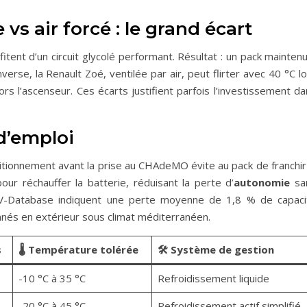
vs air forcé : le grand écart
itent d’un circuit glycolé performant. Résultat : un pack mainten
verse, la Renault Zoé, ventilée par air, peut flirter avec 40 °C l
rs l’ascenseur. Ces écarts justifient parfois l’investissement d
d’emploi
itionnement avant la prise au CHAdeMO évite au pack de franchir 
pour réchauffer la batterie, réduisant la perte d’
autonomie
sa
d’EV-Database indiquent une perte moyenne de 1,8 % de capaci
onnés en extérieur sous climat méditerranéen.
s
🌡️ Température tolérée
🛠️ Système de gestion
-10 °C à 35 °C
Refroidissement liquide
-20 °C à 45 °C
Refroidissement actif simplifié