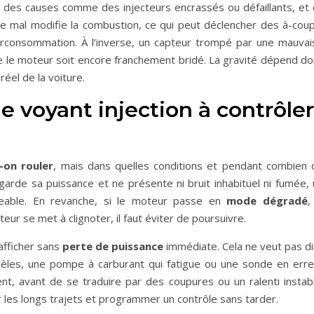
 des causes comme des injecteurs encrassés ou défaillants, et 
ise mal modifie la combustion, ce qui peut déclencher des à-coup
rconsommation. À l’inverse, un capteur trompé par une mauvai
e le moteur soit encore franchement bridé. La gravité dépend do
éel de la voiture.
e voyant injection à contrôler
-on rouler
, mais dans quelles conditions et pendant combien 
arde sa puissance et ne présente ni bruit inhabituel ni fumée, 
geable. En revanche, si le moteur passe en
mode dégradé
,
teur se met à clignoter, il faut éviter de poursuivre.
afficher sans
perte de puissance
immédiate. Cela ne veut pas di
dèles, une pompe à carburant qui fatigue ou une sonde en erre
nt, avant de se traduire par des coupures ou un ralenti instabl
r les longs trajets et programmer un contrôle sans tarder.