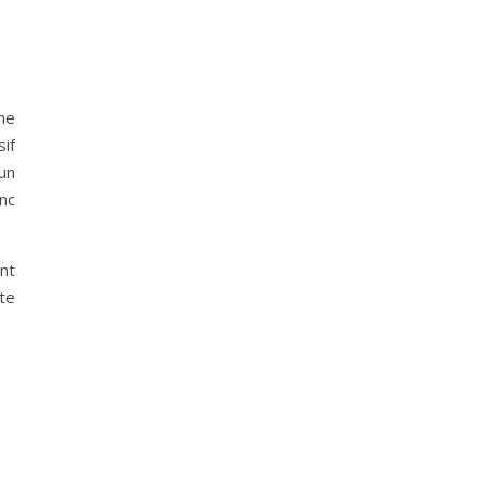
ne
sif
un
nc
nt
rte