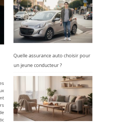
Quelle assurance auto choisir pour
un jeune conducteur ?
es
ux
ent
rs
de
ic