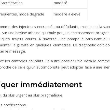
l’accélération
modéré
fréquentes, mode dégradé
modéré à élevé
omme des injecteurs encrassés ou défaillants, mais aussi la van
s. Sur une berline urbaine qui roule peu, un encrassement progres
elques trajets courts. À l’inverse, une pompe à carburant ou 
 monter la gravité en quelques kilomètres. Le diagnostic doit do
cer le message.
t les contrôles courants, un autre dossier utile détaille comme
 proche de celle qu’un automobiliste peut adopter face à une ale
pliquer immédiatement
es, du plus urgent au plus pragmatique.
s accélérations.