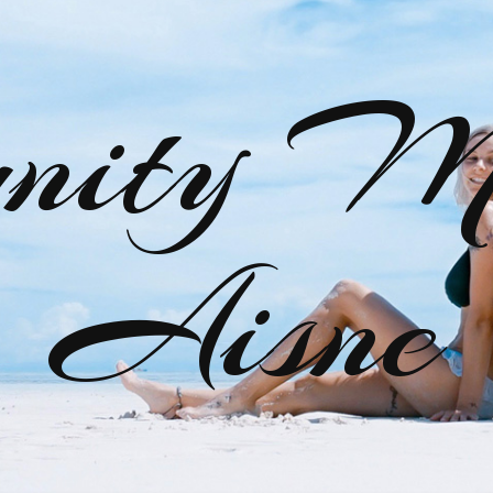
nity M
Aisne