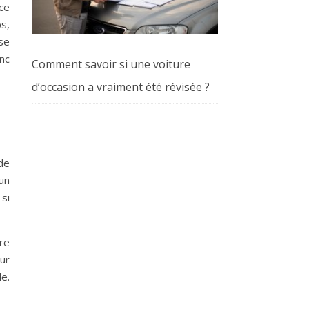
ce
s,
se
nc
Comment savoir si une voiture
d’occasion a vraiment été révisée ?
de
un
 si
re
ur
e.