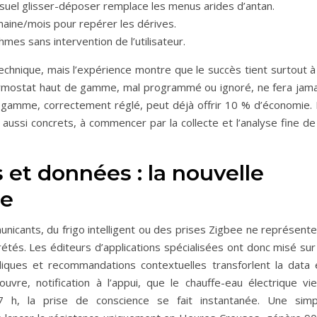
visuel glisser-déposer remplace les menus arides d’antan.
emaine/mois pour repérer les dérives.
hmes sans intervention de l’utilisateur.
technique, mais l’expérience montre que le succès tient surtout à
rmostat haut de gamme, mal programmé ou ignoré, ne fera jama
e gamme, correctement réglé, peut déjà offrir 10 % d’économie. 
t aussi concrets, à commencer par la collecte et l’analyse fine de
 et données : la nouvelle
ue
nicants, du frigo intelligent ou des prises Zigbee ne représente
rétés. Les éditeurs d’applications spécialisées ont donc misé sur
diques et recommandations contextuelles transforlent la data 
vre, notification à l’appui, que le chauffe-eau électrique vie
 h, la prise de conscience se fait instantanée. Une simp