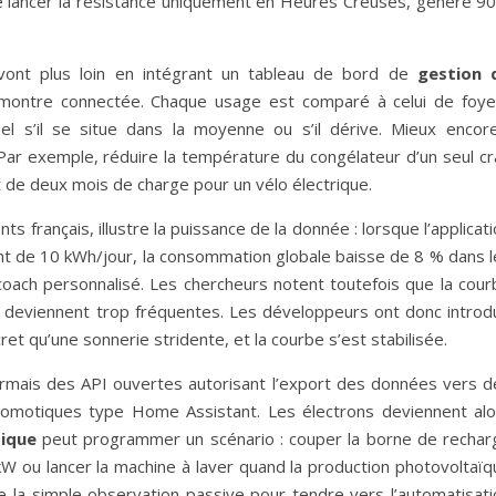
de lancer la résistance uniquement en Heures Creuses, génère 90
, vont plus loin en intégrant un tableau de bord de
gestion 
montre connectée. Chaque usage est comparé à celui de foye
el s’il se situe dans la moyenne ou s’il dérive. Mieux encore
. Par exemple, réduire la température du congélateur d’un seul c
nt de deux mois de charge pour un vélo électrique.
français, illustre la puissance de la donnée : lorsque l’applicat
t de 10 kWh/jour, la consommation globale baisse de 8 % dans l
coach personnalisé. Les chercheurs notent toutefois que la cour
s deviennent trop fréquentes. Les développeurs ont donc introdu
et qu’une sonnerie stridente, et la courbe s’est stabilisée.
ésormais des API ouvertes autorisant l’export des données vers d
 domotiques type Home Assistant. Les électrons deviennent alo
ique
peut programmer un scénario : couper la borne de rechar
W ou lancer la machine à laver quand la production photovoltaïq
la simple observation passive pour tendre vers l’automatisati