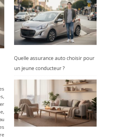
Quelle assurance auto choisir pour
un jeune conducteur ?
es
s,
er
e,
au
es
ure