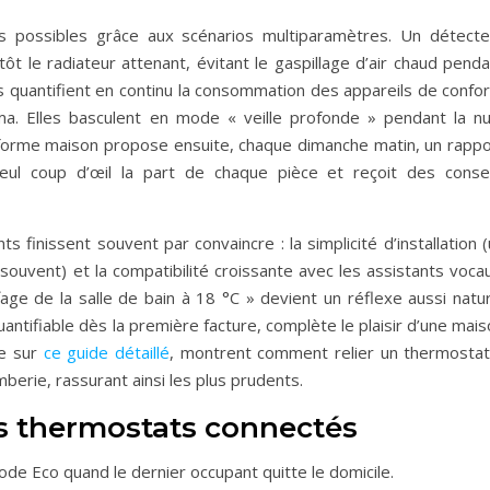
 possibles grâce aux scénarios multiparamètres. Un détecte
ôt le radiateur attenant, évitant le gaspillage d’air chaud pend
es quantifient en continu la consommation des appareils de confor
a. Elles basculent en mode « veille profonde » pendant la nui
eforme maison propose ensuite, chaque dimanche matin, un rappo
 seul coup d’œil la part de chaque pièce et reçoit des consei
 finissent souvent par convaincre : la simplicité d’installation 
souvent) et la compatibilité croissante avec les assistants voca
ge de la salle de bain à 18 °C » devient un réflexe aussi natur
uantifiable dès la première facture, complète le plaisir d’une mai
le sur
ce guide détaillé
, montrent comment relier un thermostat
berie, rassurant ainsi les plus prudents.
es thermostats connectés
ode Eco quand le dernier occupant quitte le domicile.