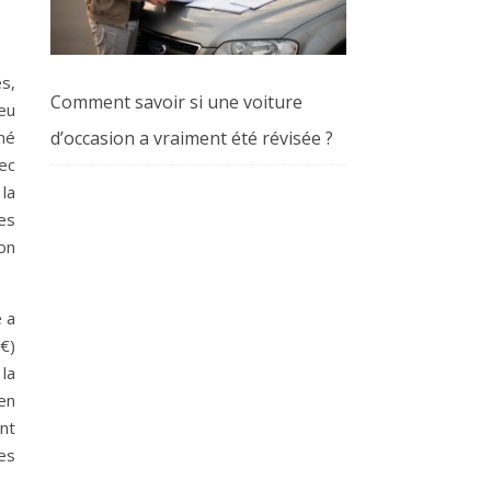
s,
Comment savoir si une voiture
eu
d’occasion a vraiment été révisée ?
né
ec
 la
es
on
 a
€)
 la
en
nt
es