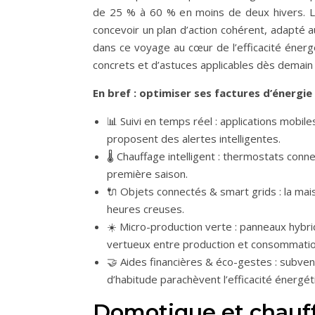
de 25 % à 60 % en moins de deux hivers. La 
concevoir un plan d’action cohérent, adapté 
dans ce voyage au cœur de l’efficacité énerg
concrets et d’astuces applicables dès demain 
En bref : optimiser ses factures d’énergie
📊 Suivi en temps réel : applications mobi
proposent des alertes intelligentes.
🌡️ Chauffage intelligent : thermostats con
première saison.
🔌 Objets connectés & smart grids : la mai
heures creuses.
☀️ Micro-production verte : panneaux hybri
vertueux entre production et consommatio
🤝 Aides financières & éco-gestes : subve
d’habitude parachèvent l’efficacité énergét
Domotique et chauffa