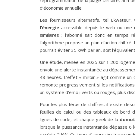
reprogrammation de la plage tarifaire, afin 
d’économie annuelle.
Les fournisseurs alternatifs, tel Ekwateur
l’énergie
accessible depuis le web ou une 
similaires ; l’abonné sait donc en temps ré
l’algorithme propose un plan d’action chiffré
pourrait éviter 35 kWh par an, soit l’équivale
Une étude, menée en 2025 sur 1 200 logements 
envoie une alerte instantanée au dépassemen
48 heures. L’effet « miroir » agit comme un 
remonte progressivement si les notification
un système d’emoji verts ou rouges, plus discr
Pour les plus férus de chiffres, il existe d
feuilles de calcul ou des tableaux de bord
lignes de code, et chaque geek de la
domot
lorsque la puissance instantanée dépasse 6 k
excède 2 kW. Ce type d’approche transcende 