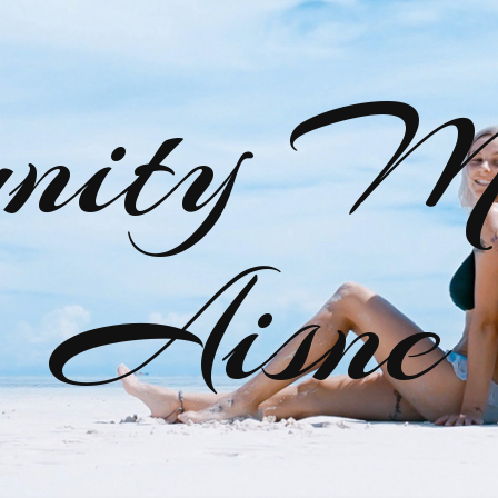
nity M
Aisne