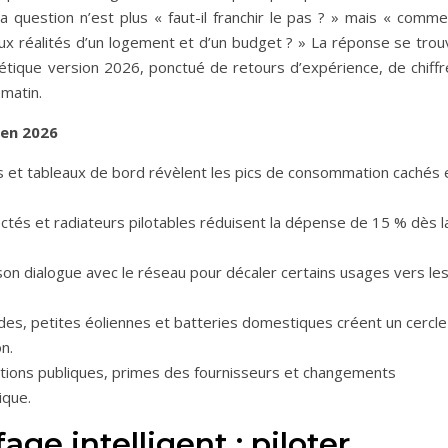
question n’est plus « faut-il franchir le pas ? » mais « comme
aux réalités d’un logement et d’un budget ? » La réponse se trou
étique version 2026, ponctué de retours d’expérience, de chiffr
matin.
 en 2026
les et tableaux de bord révèlent les pics de consommation cachés 
nectés et radiateurs pilotables réduisent la dépense de 15 % dès l
son dialogue avec le réseau pour décaler certains usages vers le
des, petites éoliennes et batteries domestiques créent un cercle
n.
ntions publiques, primes des fournisseurs et changements
ique.
ge intelligent : piloter