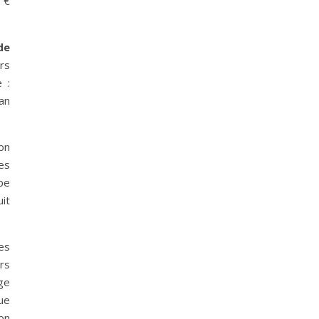
 €
de
rs
 :
ran
ion
es
be
it
es
rs
ge
ue
on