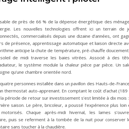
onsable de près de 66 % de la dépense énergétique des ménage
rgie. Les nouvelles technologies offrent ici un terrain de j
 connectés, commercialisés depuis une dizaine d’années, ont gag
rs de présence, apprentissage automatique et liaison directe av
lgorithme anticipe la chute de température, pré-chauffe doucement
soleil de midi traverse les baies vitrées. Associé à des têt
diateur, le système module la chaleur pièce par pièce. Un sal
nsigne qu’une chambre orientée nord.
 quatre personnes installée dans un pavillon des Hauts-de-France
n thermostat auto-apprenant. En comptant le coût d’achat (189 
, la période de retour sur investissement s’est limitée à dix mois :
ère saison. Le père, bricoleur, a poussé l’expérience plus loin 
motorisés. Chaque après-midi hivernal, les lames s’ouvre
ire, puis se referment à la tombée de la nuit pour conserver l
taire sans toucher à la chaudière.