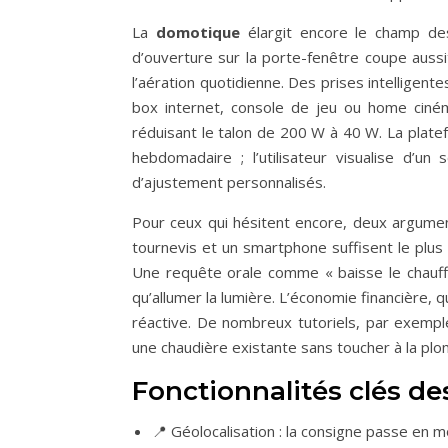
La
domotique
élargit encore le champ des
d’ouverture sur la porte-fenêtre coupe aussit
l’aération quotidienne. Des prises intelligent
box internet, console de jeu ou home ciném
réduisant le talon de 200 W à 40 W. La plat
hebdomadaire ; l’utilisateur visualise d’un
d’ajustement personnalisés.
Pour ceux qui hésitent encore, deux arguments
tournevis et un smartphone suffisent le plus 
Une requête orale comme « baisse le chauffa
qu’allumer la lumière. L’économie financière, q
réactive. De nombreux tutoriels, par exemp
une chaudière existante sans toucher à la plom
Fonctionnalités clés d
📍 Géolocalisation : la consigne passe en m