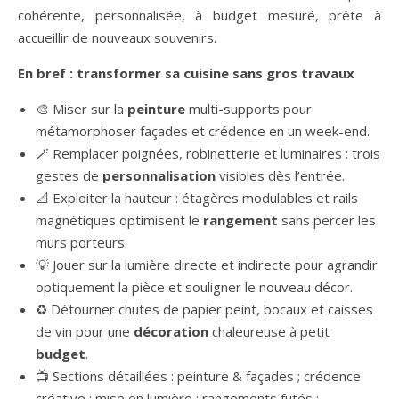
cohérente, personnalisée, à budget mesuré, prête à
accueillir de nouveaux souvenirs.
En bref : transformer sa cuisine sans gros travaux
🎨 Miser sur la
peinture
multi-supports pour
métamorphoser façades et crédence en un week-end.
🪄 Remplacer poignées, robinetterie et luminaires : trois
gestes de
personnalisation
visibles dès l’entrée.
📐 Exploiter la hauteur : étagères modulables et rails
magnétiques optimisent le
rangement
sans percer les
murs porteurs.
💡 Jouer sur la lumière directe et indirecte pour agrandir
optiquement la pièce et souligner le nouveau décor.
♻️ Détourner chutes de papier peint, bocaux et caisses
de vin pour une
décoration
chaleureuse à petit
budget
.
📺 Sections détaillées : peinture & façades ; crédence
créative ; mise en lumière ; rangements futés ;