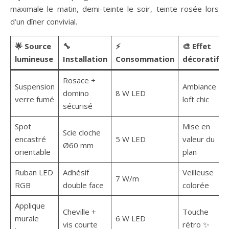
maximale le matin, demi-teinte le soir, teinte rosée lors
d’un dîner convivial.
🌟 Source
🔧
⚡
🎨 Effet
lumineuse
Installation
Consommation
décoratif
Rosace +
Suspension
Ambiance
domino
8 W LED
verre fumé
loft chic
sécurisé
Spot
Mise en
Scie cloche
encastré
5 W LED
valeur du
Ø60 mm
orientable
plan
Ruban LED
Adhésif
Veilleuse
7 W/m
RGB
double face
colorée
Applique
Cheville +
Touche
murale
6 W LED
vis courte
rétro ✨