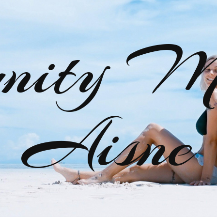
nity M
Aisne