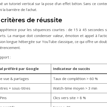
é un tutoriel vertical sur la pose d’un effet béton. Sans ce cont
 la barrière de l’achat.
 critères de réussite
appétence pour les séquences courtes : de 15 à 45 secondes s
ts. La marque doit condenser valeur, émotion et appel à l’actio
sion longue hébergée sur YouTube classique, ce qui offre un doub
éférencement.
pport :
al préféré par Google
Indicateur de succès
e vue & partages
Taux de complétion > 60 %
itres + sous-titres
Watch-time moyen > 3 min
 Pins
Clics vers site > 8 %