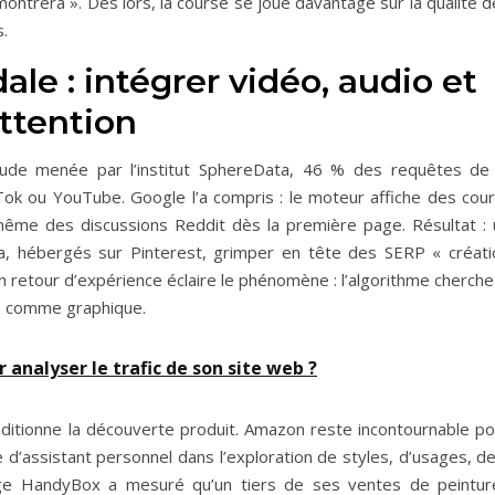
s montrera ». Dès lors, la course se joue davantage sur la qualité 
.
e : intégrer vidéo, audio et
attention
tude menée par l’institut SphereData, 46 % des requêtes de 
k ou YouTube. Google l’a compris : le moteur affiche des cour
même des discussions Reddit dès la première page. Résultat : 
a, hébergés sur Pinterest, grimper en tête des SERP « créati
on retour d’expérience éclaire le phénomène : l’algorithme cherche
ue comme graphique.
 analyser le trafic de son site web ?
ditionne la découverte produit. Amazon reste incontournable po
e d’assistant personnel dans l’exploration de styles, d’usages, d
age HandyBox a mesuré qu’un tiers de ses ventes de peintur