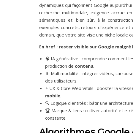
dynamiques qui façonnent Google aujourd’hui :
recherche multimodale, exigence accrue en
sémantiques et, bien sûr, à la construct
exemples concrets, retours d’expérience et é
demain, que votre site vise une niche locale 
En bref : rester visible sur Google malg
🧠 IA générative : comprendre comment les
production de
contenu
.
📱 Multimodalité : intégrer vidéos, carrou
des utilisateurs.
⚡ UX & Core Web Vitals : booster la vitesse
mobile
.
🔍 Logique d’entités : bâtir une architect
🏆 Marque & liens : cultiver autorité et e-
constante.
Algorithmes Google et