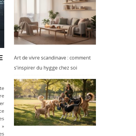
E
Art de vivre scandinave : comment
s’inspirer du hygge chez soi
te
tre
er
ce
es
 »
es