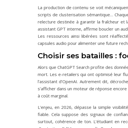
La production de contenu se voit mécaniquem
scripts de clusterisation sémantique… Chaqu
relecture destinée à garantir la fraîcheur et
assistant GPT interne, affirme boucler un au
Les ressources ainsi libérées sont réaffect
capsules audio pour alimenter une future rech
Choisir ses batailles : f
Alors que ChatGPT Search profite des données 
mort. Les e-retailers qui ont optimisé leur f
l’assistant d’OpenAI. Autrement dit, décroch
s’afficher dans un moteur de réponse encore en
à coût marginal.
L’enjeu, en 2026, dépasse la simple visibilit
fiable. Cela suppose des signaux de confian
surtout, cohérence de ton. L’étudiant en re