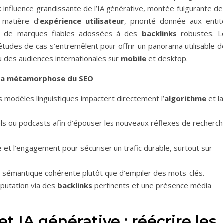
 influence grandissante de l’IA générative, montée fulgurante de
 matière d’
expérience utilisateur
, priorité donnée aux entit
ion de marques fiables adossées à des
backlinks
robustes. L
tudes de cas s’entremêlent pour offrir un panorama utilisable d
ou des audiences internationales sur
mobile
et desktop.
ré la métamorphose du SEO
 modèles linguistiques impactent directement l’
algorithme
et la
sels ou podcasts afin d’épouser les nouveaux réflexes de recherc
 et l’engagement pour sécuriser un trafic durable, surtout sur
ure sémantique cohérente plutôt que d’empiler des mots-clés.
réputation via des
backlinks
pertinents et une présence média
 IA générative : réécrire les