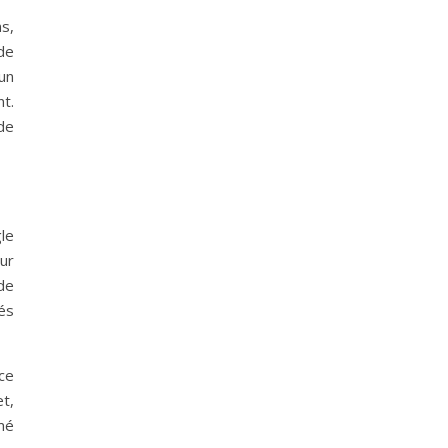
s,
de
 un
t.
de
le
ur
de
iés
ce
t,
mé