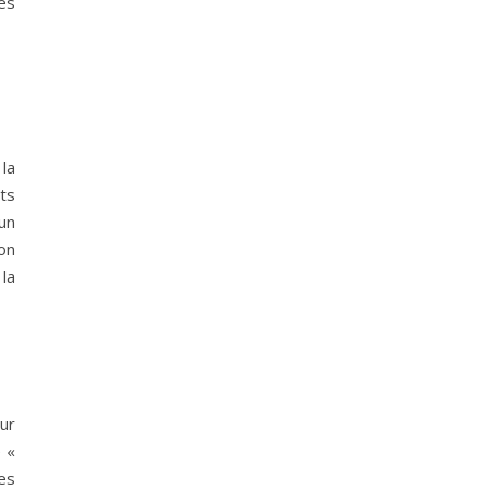
des
la
ts
un
on
 la
ur
e «
es