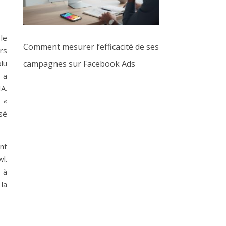
le
Comment mesurer l’efficacité de ses
rs
campagnes sur Facebook Ads
lu
 a
A.
 «
isé
nt
l.
 à
la