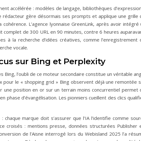
ent accélérée : modèles de langage, bibliothèques d’expression
e rédacteur gère désormais ses prompts et applique une grille 
 la cohérence. L’agence lyonnaise GreenLink, après avoir intégré
dit complet de 300 URL en 90 minutes, contre 6 heures auparavan
ées à la recherche d’idées créatives, comme l’enregistrement 
erche vocale.
ocus sur Bing et Perplexity
Bing, l’oubli de ce moteur secondaire constitue un véritable ang
lux pour le « shopping grid » Bing observent déjà une remontée s
er une position en or sur un terrain moins concurrentiel permet 
 phase d’évangélisation. Les pionniers cueillent des clics qualif
é : chaque marque doit s’assurer que l’IA l’identifie comme sour
ce croisés : mentions presse, données structurées Publisher e
conversion de l’Aisne interrogé lors du Webisland 2025 l’a résu