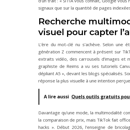
d’un trait : « Si l’IA vous connaît, Google vou
signaux que sur la quantité de pages indexées
Recherche multimodal
visuel pour capter l’
L’ère du mot-clé nu s’achève. Selon une é
génération Z commencent à présent sur TikTo
extraits vidéo, des carrousels d’images et 
graphiste de Reims a vu ses tutoriels Canv
dépliant A5 », devant les blogs spécialisés. S
réponse la plus visuelle à une intention perç
A lire aussi
Quels outils gratuits pour
Davantage qu’une mode, la multimodalité con
la comparaison de prix, mais TikTok fait offic
hacks ». Début 2026, l’enseigne de bricol