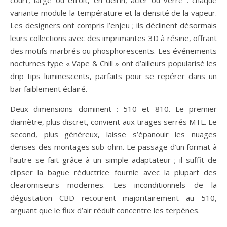
court, large ou étroit, en delrin, acier ou verre : chaque
variante module la température et la densité de la vapeur.
Les designers ont compris l’enjeu ; ils déclinent désormais
leurs collections avec des imprimantes 3D à résine, offrant
des motifs marbrés ou phosphorescents. Les événements
nocturnes type « Vape & Chill » ont d’ailleurs popularisé les
drip tips luminescents, parfaits pour se repérer dans un
bar faiblement éclairé.
Deux dimensions dominent : 510 et 810. Le premier
diamètre, plus discret, convient aux tirages serrés MTL. Le
second, plus généreux, laisse s’épanouir les nuages
denses des montages sub-ohm. Le passage d’un format à
l’autre se fait grâce à un simple adaptateur ; il suffit de
clipser la bague réductrice fournie avec la plupart des
clearomiseurs modernes. Les inconditionnels de la
dégustation CBD recourent majoritairement au 510,
arguant que le flux d’air réduit concentre les terpènes.