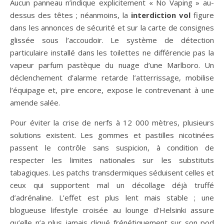
Aucun panneau n’indique explicitement « No Vaping » au-
dessus des têtes ; néanmoins, la
interdiction vol
figure
dans les annonces de sécurité et sur la carte de consignes
glissée sous l’accoudoir. Le système de détection
particulaire installé dans les toilettes ne différencie pas la
vapeur parfum pastèque du nuage d’une Marlboro. Un
déclenchement d’alarme retarde l’atterrissage, mobilise
l’équipage et, pire encore, expose le contrevenant à une
amende salée.
Pour éviter la crise de nerfs à 12 000 mètres, plusieurs
solutions existent. Les gommes et pastilles nicotinées
passent le contrôle sans suspicion, à condition de
respecter les limites nationales sur les substituts
tabagiques. Les patchs transdermiques séduisent celles et
ceux qui supportent mal un décollage déjà truffé
d’adrénaline. L’effet est plus lent mais stable ; une
blogueuse lifestyle croisée au lounge d’Helsinki assure
qu’elle n’a plus jamais cliqué frénétiquement sur son pod