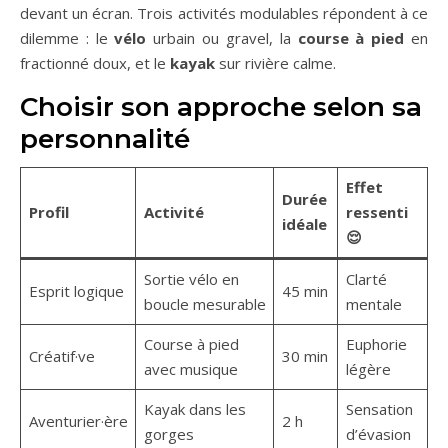
devant un écran. Trois activités modulables répondent à ce
dilemme : le
vélo
urbain ou gravel, la
course à pied
en
fractionné doux, et le
kayak
sur rivière calme.
Choisir son approche selon sa
personnalité
Effet
Durée
Profil
Activité
ressenti
idéale
😌
Sortie vélo en
Clarté
Esprit logique
45 min
boucle mesurable
mentale
Course à pied
Euphorie
Créatif·ve
30 min
avec musique
légère
Kayak dans les
Sensation
Aventurier·ère
2 h
gorges
d’évasion