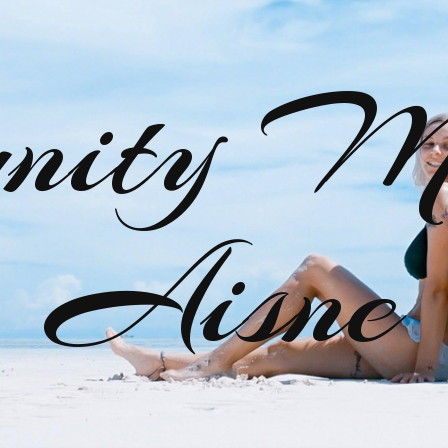
nity M
Aisne