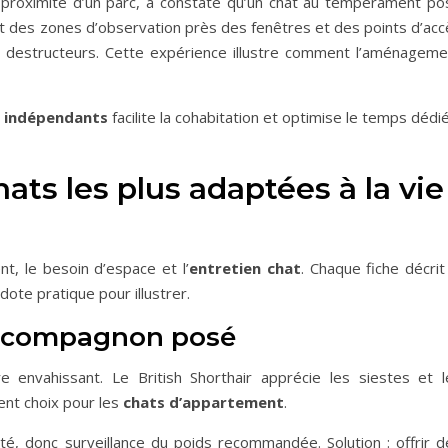
à proximité d’un parc, a constaté qu’un chat au tempérament po
eant des zones d’observation près des fenêtres et des points d’ac
s destructeurs. Cette expérience illustre comment l’aménageme
 indépendants
facilite la cohabitation et optimise le temps dédi
ats les plus adaptées à la vie
t, le besoin d’espace et l’
entretien chat
. Chaque fiche décrit
ote pratique pour illustrer.
 le compagnon posé
 envahissant. Le British Shorthair apprécie les siestes et l
lent choix pour les
chats d’appartement
.
té, donc surveillance du poids recommandée. Solution : offrir d