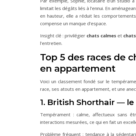
Par exemple, Sophie, locataire d’un studio 
limitait les dégâts liés à l’ennui. En aménag
en hauteur, elle a réduit les comportement
compense un manque d’espace.
Insight clé : privilégier
chats calmes
et
chats
l’entretien.
Top 5 des races de ch
en appartement
Voici un classement fondé sur le tempéramen
race, ses atouts en appartement, et une anecd
1. British Shorthair —
Tempérament : calme, affectueux sans être
interactions mesurées, ce qui en fait un excel
Problème fréquent : tendance à la sédentari