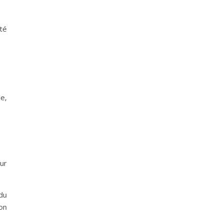
ité
e,
ur
du
on