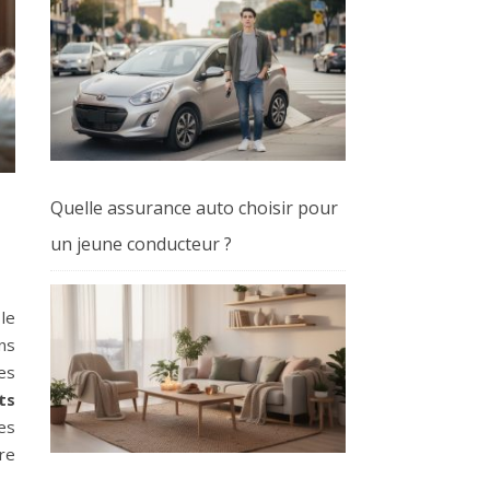
Quelle assurance auto choisir pour
un jeune conducteur ?
le
ns
es
ts
es
re