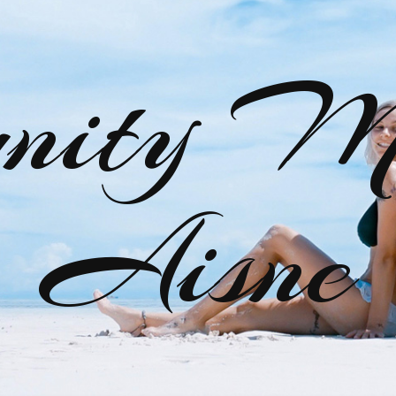
nity M
Aisne