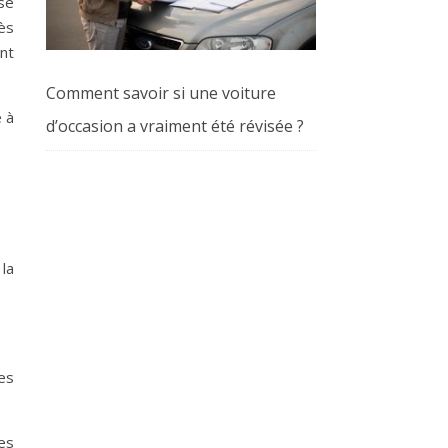
sé
cès
nt
Comment savoir si une voiture
é à
d’occasion a vraiment été révisée ?
 la
es
es