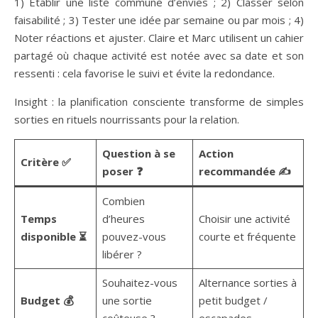
1) Établir une liste commune d’envies ; 2) Classer selon
faisabilité ; 3) Tester une idée par semaine ou par mois ; 4)
Noter réactions et ajuster. Claire et Marc utilisent un cahier
partagé où chaque activité est notée avec sa date et son
ressenti : cela favorise le suivi et évite la redondance.
Insight : la planification consciente transforme de simples
sorties en rituels nourrissants pour la relation.
Question à se
Action
Critère ✅
poser ❓
recommandée ✍️
Combien
Temps
d’heures
Choisir une activité
disponible ⏳
pouvez-vous
courte et fréquente
libérer ?
Souhaitez-vous
Alternance sorties à
Budget 💰
une sortie
petit budget /