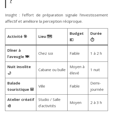
?
Insight : l’effort de préparation signale l’investissement
affectif et améliore la perception réciproque.
Budget
Durée
Activité 🎯
Lieu 🗺️
💶
⏱️
Dîner à
Chez soi
Faible
1 à 2 h
l’aveugle 🍽️
Nuit insolite
Moyen à
Cabane ou bulle
1 nuit
🌙
élevé
Balade
Demi-
Ville
Faible
touristique 🎒
journée
Atelier créatif
Studio / Salle
Moyen
2 à 3 h
🎨
d’activités