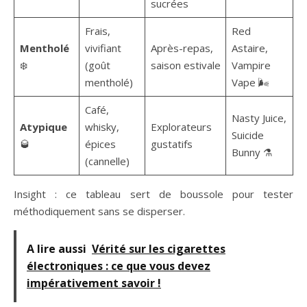
sucrées
Frais,
Red
Mentholé
vivifiant
Après-repas,
Astaire,
❄️
(goût
saison estivale
Vampire
mentholé)
Vape 🌬️
Café,
Nasty Juice,
Atypique
whisky,
Explorateurs
Suicide
🥃
épices
gustatifs
Bunny ⚗️
(cannelle)
Insight : ce tableau sert de boussole pour tester
méthodiquement sans se disperser.
A lire aussi
Vérité sur les cigarettes
électroniques : ce que vous devez
impérativement savoir !