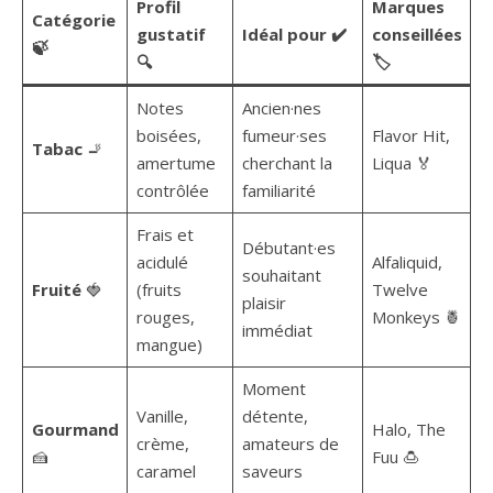
Profil
Marques
Catégorie
gustatif
Idéal pour ✔️
conseillées
🍃
🔍
🏷️
Notes
Ancien·nes
boisées,
fumeur·ses
Flavor Hit,
Tabac
🚬
amertume
cherchant la
Liqua 🏅
contrôlée
familiarité
Frais et
Débutant·es
acidulé
Alfaliquid,
souhaitant
Fruité
🍓
(fruits
Twelve
plaisir
rouges,
Monkeys 🍍
immédiat
mangue)
Moment
Vanille,
détente,
Gourmand
Halo, The
crème,
amateurs de
🍰
Fuu 🍮
caramel
saveurs