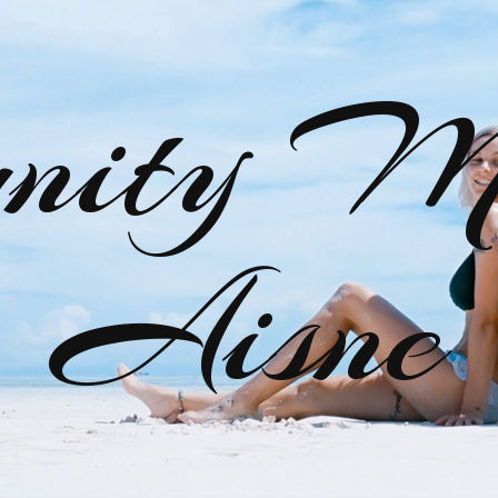
nity M
Aisne