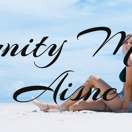
nity M
Aisne