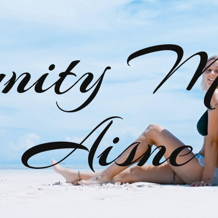
nity M
Aisne