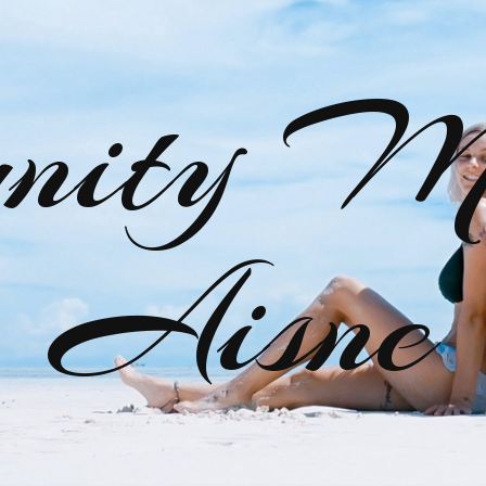
nity M
Aisne