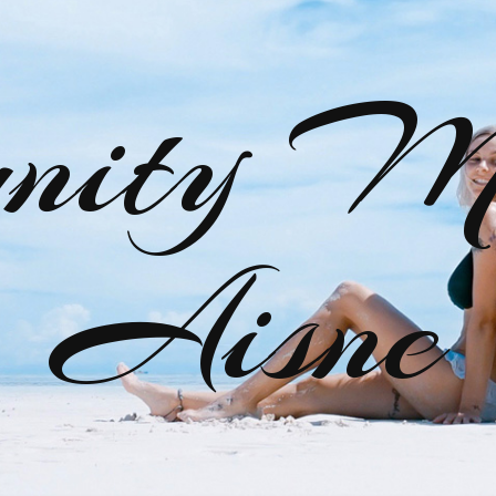
nity M
Aisne