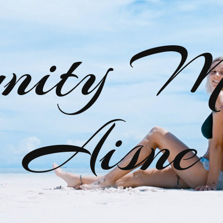
nity M
Aisne