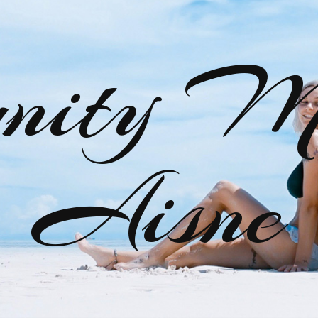
nity M
Aisne